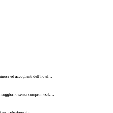
inose ed accoglienti dell’hotel…
un soggiorno senza compromessi,…
ri una soluzione che…