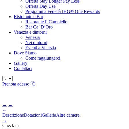
Offerta Stay Longer Pay Less
Offerta Day Use
Programma Fedeltà IHG® One Rewards
Ristorante e Bar
Ristorante Il Campiello
Bar Ca’ D’Oro
Venezia e dintorni
Venezia
Nei dintorni
Eventi a Venezia
Dove Siamo
Come raggiungerci
Gallery
Contattaci
Prenota adesso
←
→
←
Descrizione
Dotazioni
Galleria
Altre camere
→
Check in