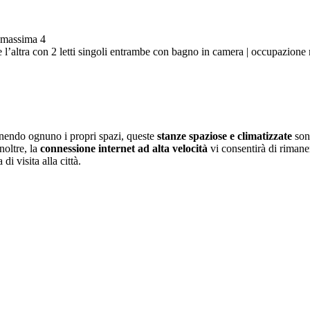
e massima 4
 l’altra con 2 letti singoli entrambe con bagno in camera | occupazion
enendo ognuno i propri spazi, queste
stanze spaziose e climatizzate
sono
Inoltre, la
connessione internet ad alta velocità
vi consentirà di rimane
di visita alla città.