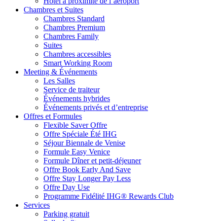
Hôtel à proximité de l’aéroport
Chambres et Suites
Chambres Standard
Chambres Premium
Chambres Family
Suites
Chambres accessibles
Smart Working Room
Meeting & Événements
Les Salles
Service de traiteur
Événements hybrides
Événements privés et d’entreprise
Offres et Formules
Flexible Saver Offre
Offre Spéciale Été IHG
Séjour Biennale de Venise
Formule Easy Venice
Formule Dîner et petit-déjeuner
Offre Book Early And Save
Offre Stay Longer Pay Less
Offre Day Use
Programme Fidélité IHG® Rewards Club
Services
Parking gratuit