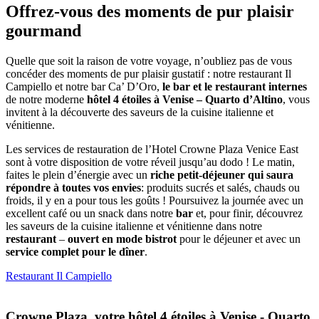
Offrez-vous des moments de pur plaisir
gourmand
Quelle que soit la raison de votre voyage, n’oubliez pas de vous
concéder des moments de pur plaisir gustatif : notre restaurant Il
Campiello et notre bar Ca’ D’Oro,
le bar et le restaurant internes
de notre moderne
hôtel 4 étoiles à Venise – Quarto d’Altino
, vous
invitent à la découverte des saveurs de la cuisine italienne et
vénitienne.
Les services de restauration de l’Hotel Crowne Plaza Venice East
sont à votre disposition de votre réveil jusqu’au dodo ! Le matin,
faites le plein d’énergie avec un
riche petit-déjeuner qui saura
répondre à toutes vos envies
: produits sucrés et salés, chauds ou
froids, il y en a pour tous les goûts ! Poursuivez la journée avec un
excellent café ou un snack dans notre
bar
et, pour finir, découvrez
les saveurs de la cuisine italienne et vénitienne dans notre
restaurant
–
ouvert en mode bistrot
pour le déjeuner et avec un
service complet pour le dîner
.
Restaurant Il Campiello
Crowne Plaza, votre hôtel 4 étoiles à Venise - Quarto